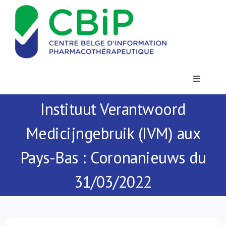
Passer
au
contenu
Toggle
Navigatio
Instituut Verantwoord
Actualités
Medicijngebruik (IVM) aux
Publications
Pays-Bas : Coronanieuws du
Formations
31/03/2022
Contact