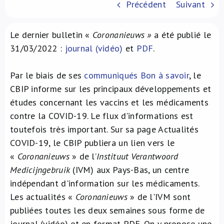
Précédent
Suivant
À propos de nous
Le dernier bulletin «
Coronanieuws »
a été publié le
NL
31/03/2022 :
journal (vidéo)
et
PDF
.
Par le biais de ses
communiqués Bon à savoir
, le
CBIP informe sur les principaux développements et
études concernant les vaccins et les médicaments
contre la COVID-19. Le flux d'informations est
toutefois très important. Sur sa page Actualités
COVID-19, le CBIP publiera un lien vers le
«
Coronanieuws
» de l’
Instituut Verantwoord
Medicijngebruik
(IVM) aux Pays-Bas, un centre
indépendant d'information sur les médicaments.
Les actualités «
Coronanieuws
» de l'IVM sont
publiées toutes les deux semaines sous forme de
journal (vidéo) et en format PDF. On y propose une