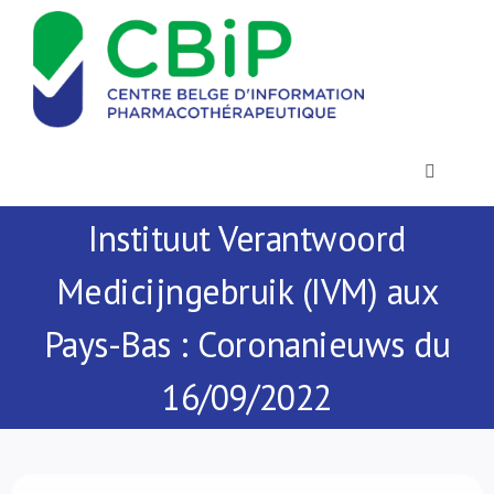
Passer
au
contenu
Toggle
Navigatio
Instituut Verantwoord
Actualités
Medicijngebruik (IVM) aux
Publications
Pays-Bas : Coronanieuws du
Formations
16/09/2022
Contact