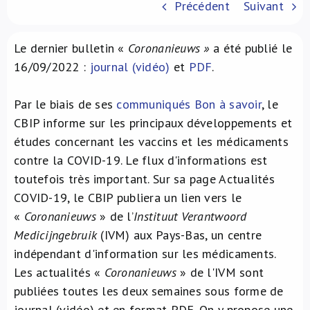
Précédent
Suivant
À propos de nous
Le dernier bulletin «
Coronanieuws »
a été publié le
NL
16/09/2022 :
journal (vidéo)
et
PDF
.
Par le biais de ses
communiqués Bon à savoir
, le
CBIP informe sur les principaux développements et
études concernant les vaccins et les médicaments
contre la COVID-19. Le flux d'informations est
toutefois très important. Sur sa page Actualités
COVID-19, le CBIP publiera un lien vers le
«
Coronanieuws
» de l’
Instituut Verantwoord
Medicijngebruik
(IVM) aux Pays-Bas, un centre
indépendant d'information sur les médicaments.
Les actualités «
Coronanieuws
» de l'IVM sont
publiées toutes les deux semaines sous forme de
journal (vidéo) et en format PDF. On y propose une