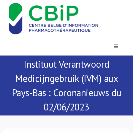
Passer
au
contenu
Toggle
Navigatio
Instituut Verantwoord
Actualités
Medicijngebruik (IVM) aux
Publications
Pays-Bas : Coronanieuws du
Formations
02/06/2023
Contact