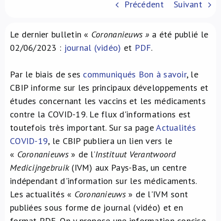
Précédent
Suivant
À propos de nous
Le dernier bulletin «
Coronanieuws »
a été publié le
NL
02/06/2023 :
journal (vidéo)
et
PDF
.
Par le biais de ses
communiqués Bon à savoir
, le
CBIP informe sur les principaux développements et
études concernant les vaccins et les médicaments
contre la COVID-19. Le flux d'informations est
toutefois très important. Sur sa page
Actualités
COVID-19
, le CBIP publiera un lien vers le
«
Coronanieuws
» de l’
Instituut Verantwoord
Medicijngebruik
(IVM) aux Pays-Bas, un centre
indépendant d'information sur les médicaments.
Les actualités «
Coronanieuws
» de l'IVM sont
publiées sous forme de journal (vidéo) et en
format PDF. On y propose une information concise