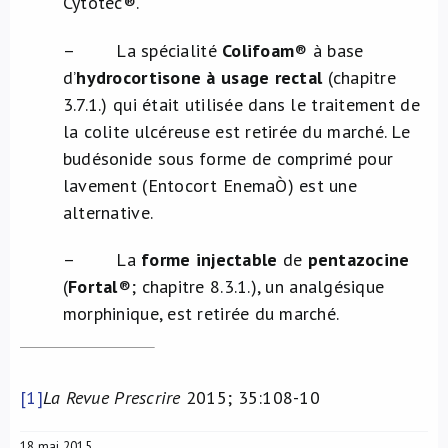
Cytotec®.
– La spécialité
Colifoam
® à base
d’
hydrocortisone à usage rectal
(chapitre
3.7.1.) qui était utilisée dans le traitement de
la colite ulcéreuse est retirée du marché. Le
budésonide sous forme de comprimé pour
lavement (Entocort EnemaÒ) est une
alternative.
– La
forme injectable
de
pentazocine
(
Fortal
®; chapitre 8.3.1.), un analgésique
morphinique, est retirée du marché.
[1]
La Revue Prescrire
2015; 35:108-10
18 mai 2015