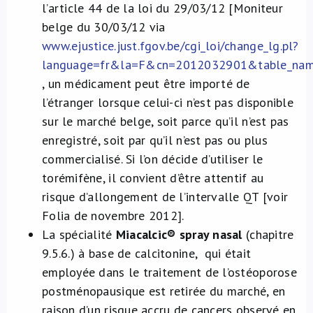
l’article 44 de la loi du 29/03/12 [Moniteur
belge du 30/03/12 via
www.ejustice.just.fgov.be/cgi_loi/change_lg.pl?
language=fr&la=F&cn=2012032901&table_nam
, un médicament peut être importé de
l’étranger lorsque celui-ci n’est pas disponible
sur le marché belge, soit parce qu’il n’est pas
enregistré, soit par qu’il n’est pas ou plus
commercialisé. Si l’on décide d’utiliser le
torémifène, il convient d’être attentif au
risque d’allongement de l’intervalle QT [voir
Folia de novembre 2012].
La spécialité
Miacalcic
®
spray nasal
(chapitre
9.5.6.) à base de calcitonine, qui était
employée dans le traitement de l’ostéoporose
postménopausique est retirée du marché, en
raison d’un risque accru de cancers observé en