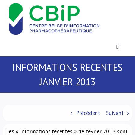
Passer
au
contenu
Toggle
Navigatio
Actualités
INFORMATIONS RECENTES
JANVIER 2013
Publications
Formations
Précédent
Suivant
Contact
Les « Informations récentes » de février 2013 sont