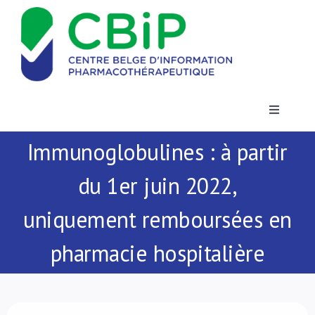
Passer
au
contenu
Toggle
Navigatio
Immunoglobulines : à partir
Actualités
du 1er juin 2022,
Publications
uniquement remboursées en
Formations
pharmacie hospitalière
Contact