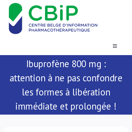
Passer
au
contenu
Toggle
Navigatio
Ibuprofène 800 mg :
Actualités
attention à ne pas confondre
Publications
les formes à libération
Formations
immédiate et prolongée !
Contact