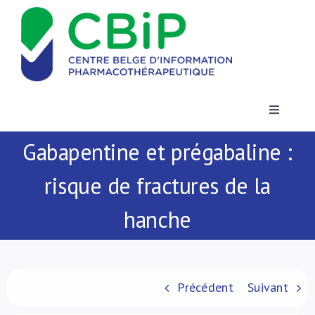
Passer
au
contenu
Toggle
Navigatio
Gabapentine et prégabaline :
Actualités
risque de fractures de la
Publications
hanche
Formations
Contact
Précédent
Suivant