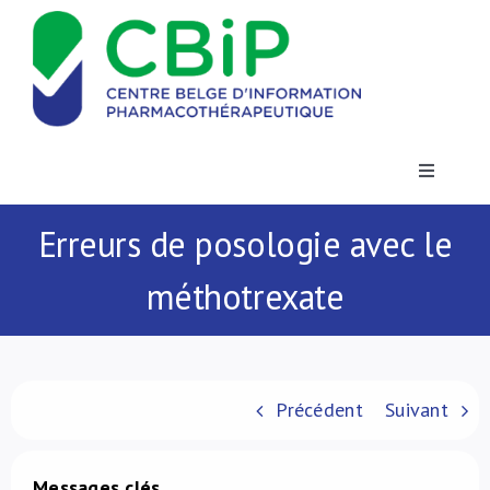
Passer
au
contenu
Toggle
Navigatio
Actualités
Erreurs de posologie avec le
méthotrexate
Publications
Formations
Précédent
Suivant
Contact
Messages clés