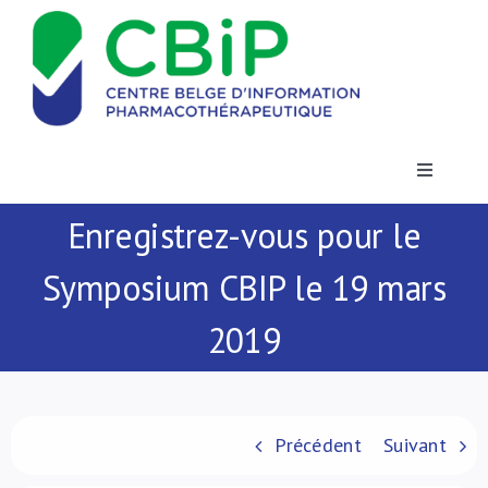
Passer
au
contenu
Toggle
Navigatio
Enregistrez-vous pour le
Actualités
Symposium CBIP le 19 mars
Publications
2019
Formations
Contact
Précédent
Suivant