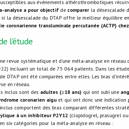
susceptibles aux événements athérothrombotiques récurr
-analyse a pour objectif
de
comparer
la désescalade d
 si la désescalade du DTAP offre le meilleur équilibre en
ie coronarienne transluminale percutanée (ACTP) chez
de l’étude
d’une revue systématique et d’une méta-analyse en réseau
22) incluant un total de 75 064 patients. Dans les étude
 de DTAP ont été comparées entre elles. Les bras d’intér
se en réseau.
ts inclus sont des
adultes (≥18 ans)
qui ont subi une
ang
yndrome coronarien aigu
et qui ont donc une indication 
 inclus comportent des bras comparant différentes stra
cylique à un inhibiteur P2Y12
(clopidogrel, prasugrel ou 
en six catégories pour la méta-analyse en réseau :