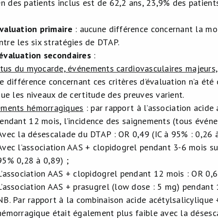
n des patients inclus est de 62,2 ans, 23,9% des patien
évaluation primaire
: aucune différence concernant la mor
ntre les six stratégies de DTAP.
’évaluation secondaires
:
ctus du myocarde, événements cardiovasculaires majeurs,
e différence concernant ces critères d’évaluation n’a été
que les niveaux de certitude des preuves varient.
ments hémorragiques
: par rapport à l’association acide 
endant 12 mois, l’incidence des saignements (tous évén
Avec la désescalade du DTAP : OR 0,49 (IC à 95% : 0,26 à
Avec l’association AAS + clopidogrel pendant 3-6 mois su
95% 0,28 à 0,89) ;
L’association AAS + clopidogrel pendant 12 mois : OR 0,6
L’association AAS + prasugrel (low dose : 5 mg) pendant 
NB. Par rapport à la combinaison acide acétylsalicylique 
hémorragique était également plus faible avec la désesc