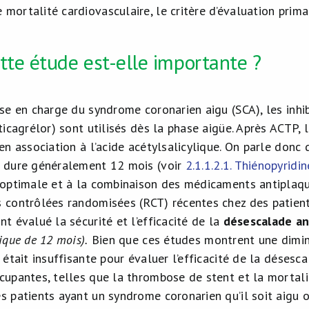
 mortalité cardiovasculaire, le critère d’évaluation prima
tte étude est-elle importante ?
ise en charge du syndrome coronarien aigu (SCA), les inhi
ticagrélor) sont utilisés dès la phase aigüe. Après ACTP,
en association à l’acide acétylsalicylique. On parle donc
 dure généralement 12 mois (voir
2.1.1.2.1. Thiénopyridin
 optimale et à la combinaison des médicaments antiplaqu
 contrôlées randomisées (RCT) récentes chez des patient
t évalué la sécurité et l’efficacité de la
désescalade a
ique de 12 mois).
Bien que ces études montrent une dimin
e était insuffisante pour évaluer l’efficacité de la déses
cupantes, telles que la thrombose de stent et la mortalit
s patients ayant un syndrome coronarien qu’il soit aigu o