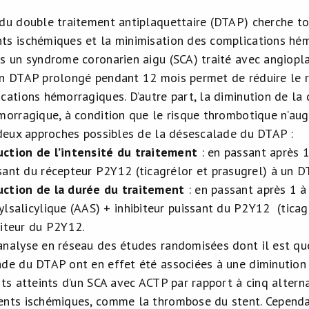
du double traitement antiplaquettaire (DTAP) cherche tou
s ischémiques et la minimisation des complications hé
s un syndrome coronarien aigu (SCA) traité avec angiopl
n DTAP prolongé pendant 12 mois permet de réduire le 
cations hémorragiques. D’autre part, la diminution de la
morragique, à condition que le risque thrombotique n’au
 deux approches possibles de la désescalade du DTAP :
ction de l’intensité du traitement
: en passant après 1
sant du récepteur P2Y12 (ticagrélor et prasugrel) à un D
ction de la durée du traitement
: en passant après 1 à
ylsalicylique (AAS) + inhibiteur puissant du P2Y12 (tica
biteur du P2Y12.
nalyse en réseau des études randomisées dont il est qu
de du DTAP ont en effet été associées à une diminution 
nts atteints d’un SCA avec ACTP par rapport à cinq alter
nts ischémiques, comme la thrombose du stent. Cependan