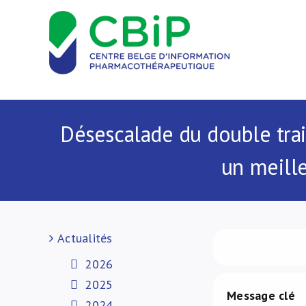
Passer
au
contenu
Désescalade du double trai
un meille
Actualités
2026
2025
Message clé​
2024