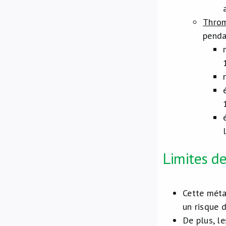
Throm
penda
Limites de
Cette méta-
un risque 
De plus, l