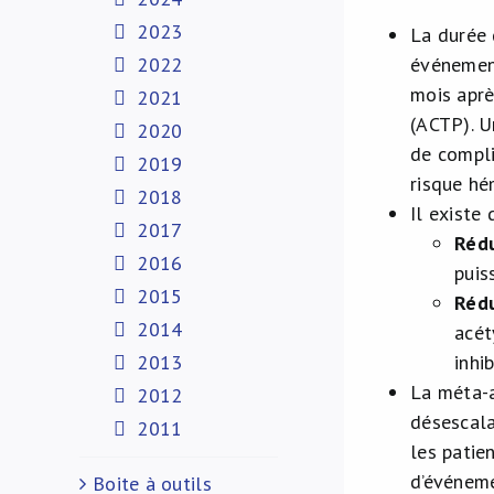
2023
La durée 
2022
événement
mois aprè
2021
(ACTP). U
2020
de compli
2019
risque hé
2018
Il existe
2017
Rédu
2016
puis
2015
Rédu
2014
acét
2013
inhi
La méta-a
2012
désescala
2011
les patie
d’événeme
Boite à outils