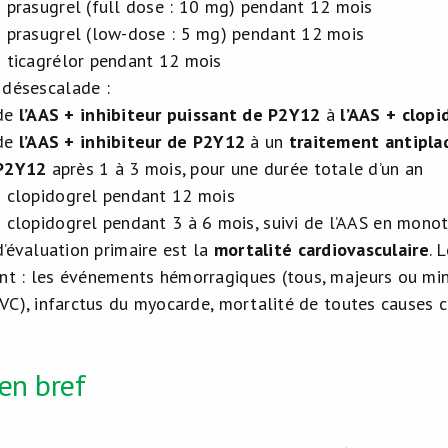
 prasugrel (full dose : 10 mg) pendant 12 mois
 prasugrel (low-dose : 5 mg) pendant 12 mois
 ticagrélor pendant 12 mois
désescalade :
de
l’AAS + inhibiteur puissant de P2Y12
à
l’AAS + clopi
de
l’AAS + inhibiteur de P2Y12
à un
traitement antipla
P2Y12
après 1 à 3 mois, pour une durée totale d’un an
 clopidogrel pendant 12 mois
 clopidogrel pendant 3 à 6 mois, suivi de l’AAS en monoth
d’évaluation primaire est la
mortalité cardiovasculaire
. 
t : les événements hémorragiques (tous, majeurs ou mine
AVC), infarctus du myocarde, mortalité de toutes causes
en bref