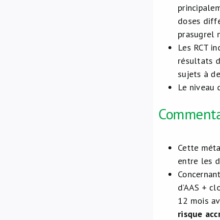
principalem
doses diff
prasugrel 
Les RCT in
résultats 
sujets à d
Le niveau 
Commenta
Cette mét
entre les 
Concernant
d’AAS + cl
12 mois av
risque ac