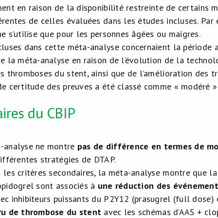
ent en raison de la disponibilité restreinte de certains 
érentes de celles évaluées dans les études incluses. Par
ne s’utilise que pour les personnes âgées ou maigres.
cluses dans cette méta-analyse concernaient la période a
de la méta-analyse en raison de l’évolution de la technol
es thromboses du stent, ainsi que de l’amélioration des 
de certitude des preuves a été classé comme « modéré 
ires du CBIP
a-analyse ne montre
pas de différence en termes de mor
différentes stratégies de DTAP.
 les critères secondaires, la méta-analyse montre que l
opidogrel sont associés à
une réduction des événemen
ec inhibiteurs puissants du P2Y12 (prasugrel (full dose) 
cru de thrombose du stent
avec les schémas d’AAS + clo