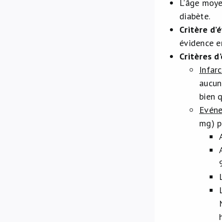
L’âge moye
diabète.
Critère d’
évidence e
Critères d
Infar
aucun
bien 
Evéne
mg) p