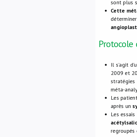
sont plus 
Cette méta
déterminer
angioplast
Protocole 
Il s’agit 
2009 et 20
stratégies
méta-analy
Les patien
après un
s
Les essais
acétylsali
regroupés 