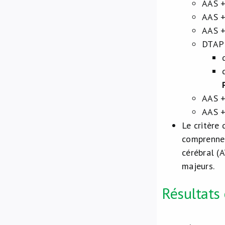
AAS +
AAS +
AAS +
DTAP 
AAS +
AAS +
Le critère 
comprennen
cérébral (
majeurs.
Résultats 