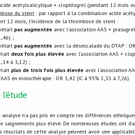
acide acétylsalicylique + clopidogrel (pendant 12 mois o
bose du stent
: par rapport à la combinaison acide acéty
nt 12 mois, l’incidence de la thrombose de stent :
n’était
pas augmentée
avec l’association AAS + prasugrel
1,46) ;
n’était
pas augmentée
avec la désescalade du DTAP : OR 
était
deux fois plus élevée
avec l’association AAS + clo
1,14 à 3,12) ;
était
plus de trois fois plus élevée
avec l’association AA
l’AAS en monothérapie : OR 3,42 (IC à 95% 1,33 à 7,26).
 l’étude
analyse n’a pas pris en compte les différences ethniques.
de saignements plus élevé. De nombreuses études ont d’ai
es résultats de cette analyse peuvent avoir une applicabi