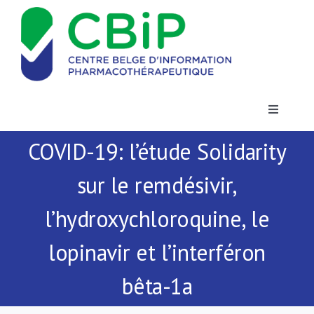
Passer
au
contenu
Toggle
Navigatio
COVID-19: l’étude Solidarity
Actualités
sur le remdésivir,
Publications
l’hydroxychloroquine, le
Formations
lopinavir et l’interféron
bêta-1a
Contact