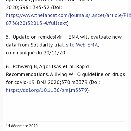
2020;396:1345-52 (Doi:
https://www.thelancet.com/journals/lancet/article/PI
6736(20)32013-4/fulltext
)
5.
Update on remdesivir – EMA will evaluate new
data from Solidarity trial.
site Web EMA
,
communiqué du 20/11/20
6.
Rchwerg B, Agoritsas et al. Rapid
Recommendations. A living WHO guideline on drugs
for covid-19. BMJ 2020;370:m3379 (Doi:
https://doi.org/10.1136/bmj.m3379
)
14 décembre 2020