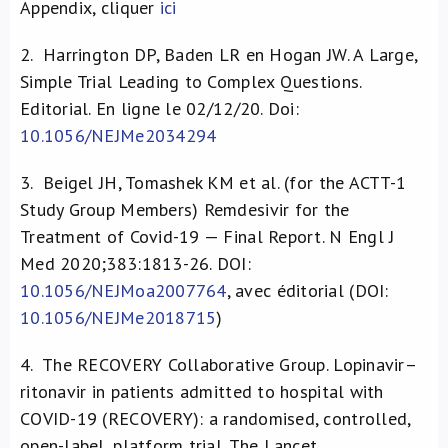
Appendix, cliquer
ici
2.
Harrington DP, Baden LR en Hogan JW. A Large,
Simple Trial Leading to Complex Questions.
Editorial. En ligne le 02/12/20. Doi:
10.1056/NEJMe2034294
3.
Beigel JH, Tomashek KM et al. (for the ACTT-1
Study Group Members) Remdesivir for the
Treatment of Covid-19 — Final Report. N Engl J
Med 2020;383:1813-26. DOI:
10.1056/NEJMoa2007764
, avec éditorial (DOI:
10.1056/NEJMe2018715
)
4.
The RECOVERY Collaborative Group. Lopinavir–
ritonavir in patients admitted to hospital with
COVID-19 (RECOVERY): a randomised, controlled,
open-label, platform trial. The Lancet