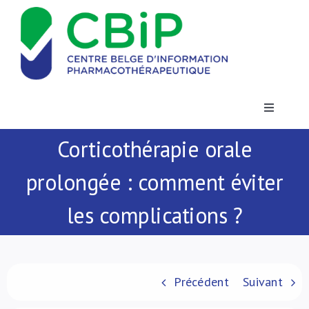
Passer
au
contenu
Toggle
Navigatio
Corticothérapie orale
Actualités
prolongée : comment éviter
Publications
les complications ?
Formations
Contact
Précédent
Suivant