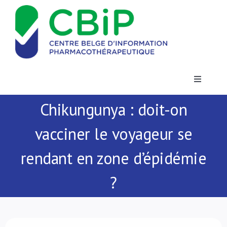
Passer
au
contenu
Toggle
Navigatio
Chikungunya : doit-on
Actualités
vacciner le voyageur se
Publications
rendant en zone d’épidémie
Formations
?
Contact