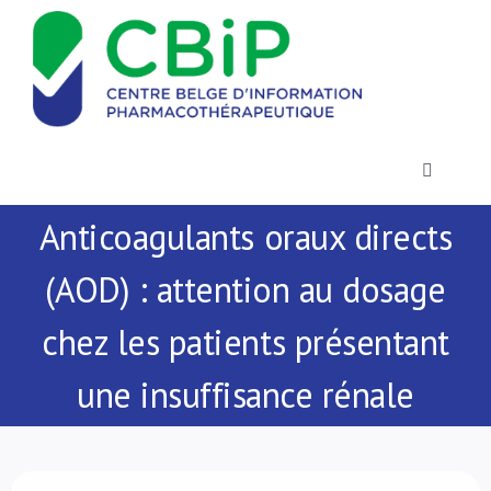
Passer
au
contenu
Toggle
Navigatio
Anticoagulants oraux directs
Actualités
(AOD) : attention au dosage
Publications
chez les patients présentant
Formations
une insuffisance rénale
Contact