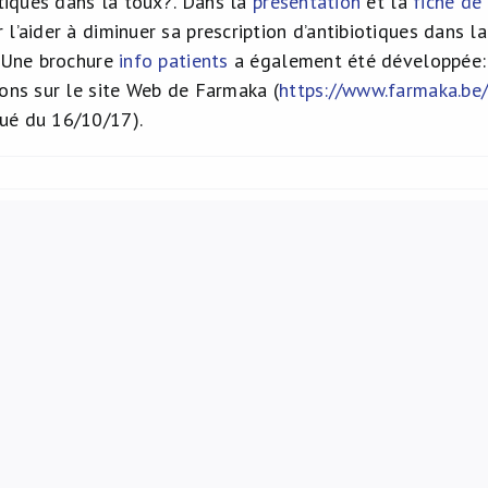
otiques dans la toux?’. Dans la
présentation
et la
fiche de
l’aider à diminuer sa prescription d’antibiotiques dans l
. Une brochure
info patients
a également été développée: ‘
ions sur le site Web de Farmaka (
https://www.farmaka.be/
ué du 16/10/17).