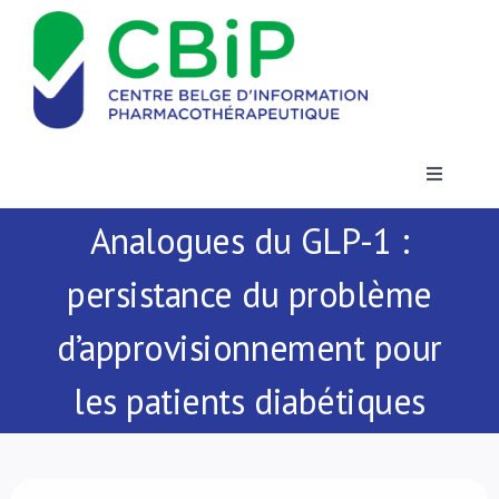
Passer
au
contenu
Toggle
Navigatio
Analogues du GLP-1 :
Actualités
persistance du problème
Publications
d’approvisionnement pour
Formations
les patients diabétiques
Contact