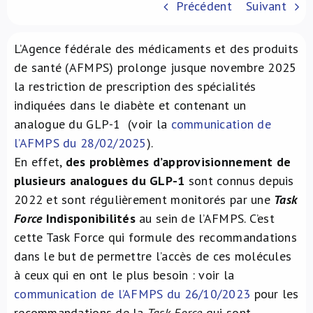
Précédent
Suivant
À propos de nous
L’Agence fédérale des médicaments et des produits
NL
de santé (AFMPS) prolonge jusque novembre 2025
la restriction de prescription des spécialités
indiquées dans le diabète et contenant un
analogue du GLP-1 (voir la
communication de
l’AFMPS du 28/02/2025
).
En effet,
des problèmes
d’approvisionnement de
plusieurs analogues du GLP-1
sont connus depuis
2022 et sont régulièrement monitorés par une
Task
Force
Indisponibilités
au sein de l’AFMPS. C’est
cette Task Force qui formule des recommandations
dans le but de permettre l’accès de ces molécules
à ceux qui en ont le plus besoin : voir la
communication de l’AFMPS du 26/10/2023
pour les
recommandations de la
Task Force
qui sont